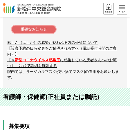
重要なお知らせ
麻しん（はしか）の感染が疑われる方の受診について
【診察予約の日時変更をご希望される方へ（電話受付時間のご案
内）】
【※
新型コロナウイルス感染症
に感染している患者さんへのお願
い】 ｸﾘｯｸで詳細を確認する
院内では、サージカルマスク(使い捨てマスク)の着用をお願いしま
す。
看護師・保健師(正社員または嘱託)
募集要項