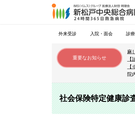
外来受診
入院・面会
診療
麻
がん化学療法について
入院・退院のご案内
内科
松戸市特定健康診査
院長挨拶
広報誌
外来担当医表
医師
重要なお知らせ
【
（松戸市健康診断）
【
時間外・休日診療
面会・お見舞いの方へ
血液内科
糖尿病患者会（ユーカリ友の会
アミロイドPET/CT検査
薬剤部
院
個人健診
病院指標（令和6年度）
セカンドオピニオン
循環器内科
トレーシングレポート
リハビリテーション科
紹介受診重点医療機関
ソーシャルワーカー
社会保険特定健康診
社会保険特定健康診査
外科（消化器病センター）
著作権について
初期臨床研修
肺がんドック
呼吸器外科
設備（医療機器等）
採用お問い合わせ・見学申し込
心臓血管外科
病児保育・病後児保育