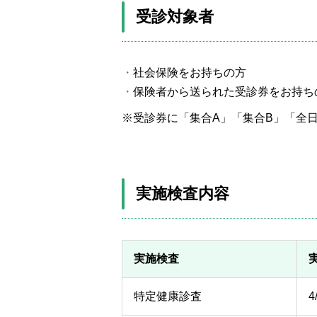
受診対象者
婦人科
眼科
社会保険をお持ちの方
保険者から送られた受診券をお持ち
病理診断科
受診券に「集合A」「集合B」「全
放射線診断科
実施検査内容
実施検査
特定健康診査
4