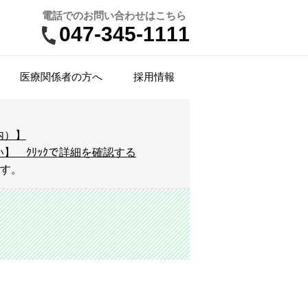
電話でのお問い合わせはこちら
047-345-1111
医療関係者の方へ
採用情報
来受診案内
院医療費とお支払方法
瘍内科
業健診
ームページに掲載必要な事項（施設
団栄養指導・健康教室
DG-PET/CT検査
療看護師（NP）
内）】
準・加算）
】 ｸﾘｯｸで詳細を確認する
療情報提供（カルテ開示）
吸器内科
NS公式アカウント
備（医療機器等）
定医学物理士
ます。
ンズドック
院年報（アニュアルレポート）
尿病・内分泌代謝内科
床工学科
前立腺がん検査】
人情報保護方針
の他職種
腺ドック
腺外科
指定・学会認定
属施設
診・予防接種のお問い合わせ
形外科
設施設
尿器科