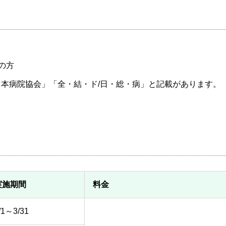
小児科
皮
耳鼻咽喉科
放
療
の方
麻酔科
救
日本病院協会」「全・結・ド/日・総・病」と記載があります。
専門治療一覧
実施期間
料金
/1～3/31