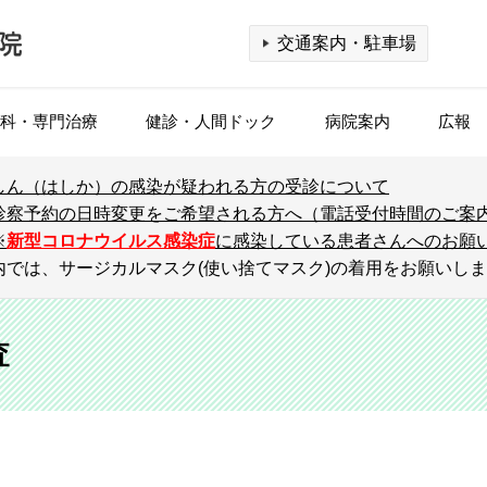
交通案内・駐車場
科・専門治療
健診・人間ドック
病院案内
広報
しん（はしか）の感染が疑われる方の受診について
診療科検索
個室のご利用
腎臓高血圧内科（血液浄化センター）
乳幼児健診
理念・基本方針
公開医療講座
医療連携機関一覧
看護部
外
入
腫
企
ホ
集
F
診
診察予約の日時変更をご希望される方へ（電話受付時間のご案
基
※
新型コロナウイルス感染症
に感染している患者さんへのお願い
）
予防接種
相談窓口（医療福祉相談室）
脳神経内科
出張公開講座
ご紹介の流れ
放射線科
診
呼
S
設
認
内では、サージカルマスク(使い捨てマスク)の着用をお願いし
人間ドック
概要・沿革
メ
病
消化器・肝臓内科
登録レジメン一覧
栄養科
糖
臨
【
（消化器病センター）
患者さんの権利
個
事務職
そ
査
がん検診（FDG-PET/CT）
乳
小児外科
医療の質
乳
各
専攻医（後期臨床研修）
付
脳ドック
健
脳神経外科
フロアマップ
整
併
み
形成外科
部門紹介
泌