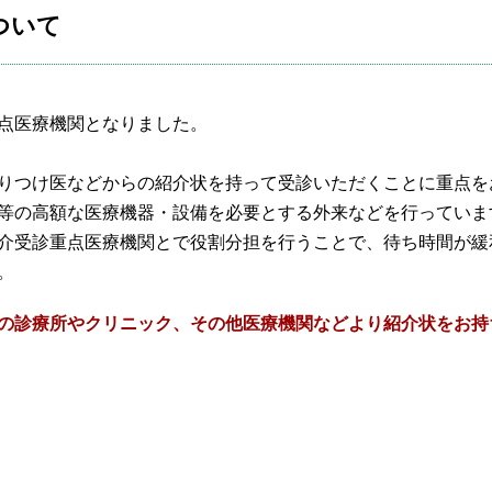
ついて
小児科
皮
耳鼻咽喉科
放
療
点医療機関となりました。
麻酔科
救
りつけ医などからの紹介状を持って受診いただくことに重点を
専門治療一覧
等の高額な医療機器・設備を必要とする外来などを行っていま
介受診重点医療機関とで役割分担を行うことで、待ち時間が緩
。
の診療所やクリニック、その他医療機関などより紹介状をお持