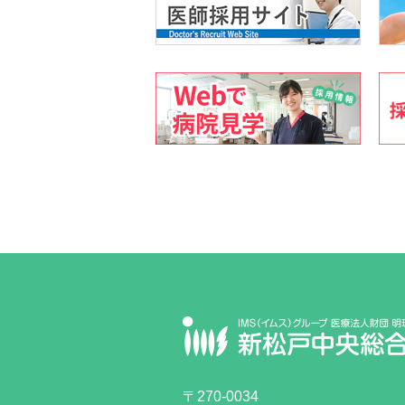
〒270-0034