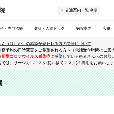
交通案内・駐車場
科・専門治療
健診・人間ドック
病院案内
広報
しん（はしか）の感染が疑われる方の受診について
診療科検索
個室のご利用
腎臓高血圧内科（血液浄化センター）
乳幼児健診
理念・基本方針
公開医療講座
医療連携機関一覧
看護部
外
入
腫
企
ホ
集
F
診
診察予約の日時変更をご希望される方へ（電話受付時間のご案
基
※
新型コロナウイルス感染症
に感染している患者さんへのお願い
）
予防接種
相談窓口（医療福祉相談室）
脳神経内科
出張公開講座
ご紹介の流れ
放射線科
診
呼
S
設
認
内では、サージカルマスク(使い捨てマスク)の着用をお願いし
人間ドック
概要・沿革
メ
病
消化器・肝臓内科
登録レジメン一覧
栄養科
糖
臨
【
（消化器病センター）
患者さんの権利
個
事務職
そ
関
がん検診（FDG-PET/CT）
乳
小児外科
医療の質
乳
各
専攻医（後期臨床研修）
付
脳ドック
健
脳神経外科
フロアマップ
整
併
み
形成外科
部門紹介
泌