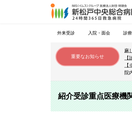
外来受診
入院・面会
診療
麻
がん化学療法について
入院・退院のご案内
内科
松戸市特定健康診査
院長挨拶
広報誌
外来担当医表
医師
重要なお知らせ
【
（松戸市健康診断）
【
時間外・休日診療
面会・お見舞いの方へ
血液内科
糖尿病患者会（ユーカリ友の会
アミロイドPET/CT検査
薬剤部
院
個人健診
病院指標（令和6年度）
セカンドオピニオン
循環器内科
トレーシングレポート
リハビリテーション科
紹介受診重点医療機関
ソーシャルワーカー
紹介受診重点医療機
社会保険特定健康診査
外科（消化器病センター）
著作権について
初期臨床研修
肺がんドック
呼吸器外科
設備（医療機器等）
採用お問い合わせ・見学申し込
心臓血管外科
病児保育・病後児保育