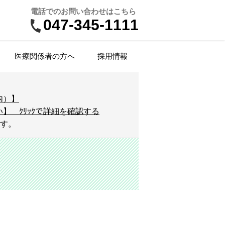
電話でのお問い合わせはこちら
047-345-1111
医療関係者の方へ
採用情報
来受診案内
院医療費とお支払方法
瘍内科
業健診
ームページに掲載必要な事項（施設
団栄養指導・健康教室
DG-PET/CT検査
療看護師（NP）
内）】
準・加算）
】 ｸﾘｯｸで詳細を確認する
療情報提供（カルテ開示）
吸器内科
NS公式アカウント
備（医療機器等）
定医学物理士
ます。
ンズドック
院年報（アニュアルレポート）
尿病・内分泌代謝内科
床工学科
前立腺がん検査】
人情報保護方針
の他職種
腺ドック
腺外科
指定・学会認定
属施設
診・予防接種のお問い合わせ
形外科
設施設
尿器科