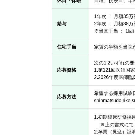
休日・休暇
日曜、祝祭日、年
1年次 ： 月額35万
給与
2年次 ： 月額38万
※当直手当 ： 1
住宅手当
家賃の半額を当院
次の1.2いずれの
応募資格
1.第121回医師
2.2026年度医
希望する採用試験
応募方法
shinmatsudo.rike.s
1.
初期臨床研修採用
※上の書式にて、
2.卒業（見込）証