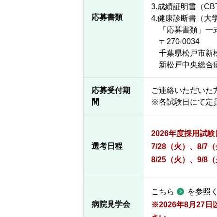
3.成績証明書（CB
応募書類
4.健康診断書（
「応募書類」一式
〒270-0034
千葉県松戸市新松
新松戸中央総合病
応募受付期
ご連絡いただいた
間
※各試験日にて定
2026年度採用試
選考日程
7/28（火）
、
8/7
8/25（火）、9/8
こちら
を参照
病院見学会
※2026年8月2