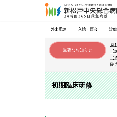
外来受診
入院・面会
診療
麻
がん化学療法について
入院・退院のご案内
内科
松戸市特定健康診査
院長挨拶
広報誌
外来担当医表
医師
重要なお知らせ
【
（松戸市健康診断）
【
時間外・休日診療
面会・お見舞いの方へ
血液内科
糖尿病患者会（ユーカリ友の会
アミロイドPET/CT検査
薬剤部
院
個人健診
病院指標（令和6年度）
セカンドオピニオン
循環器内科
トレーシングレポート
リハビリテーション科
紹介受診重点医療機関
ソーシャルワーカー
初期臨床研修
社会保険特定健康診査
外科（消化器病センター）
著作権について
初期臨床研修
肺がんドック
呼吸器外科
設備（医療機器等）
採用お問い合わせ・見学申し込
心臓血管外科
病児保育・病後児保育