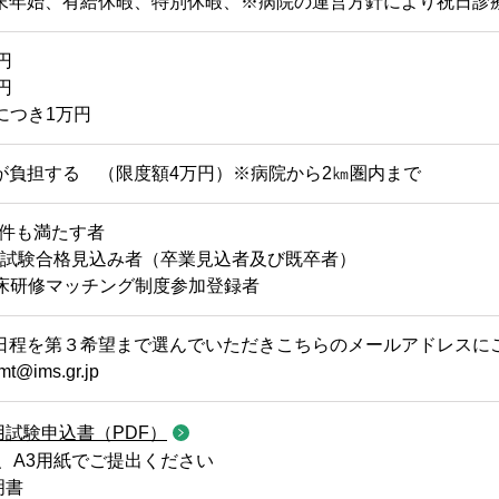
末年始、有給休暇、特別休暇、※病院の運営方針により祝日診
円
円
回につき1万円
が負担する （限度額4万円）※病院から2㎞圏内まで
要件も満たす者
国家試験合格見込み者（卒業見込者及び既卒者）
師臨床研修マッチング制度参加登録者
日程を第３希望まで選んでいただきこちらのメールアドレスに
mt@ims.gr.jp
試験申込書（PDF）
A3用紙でご提出ください
明書