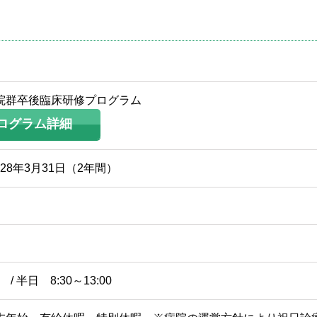
小児科
皮
耳鼻咽喉科
放
療
麻酔科
救
院群卒後臨床研修プログラム
ログラム詳細
専門治療一覧
028年3月31日（2年間）
 / 半日 8:30～13:00