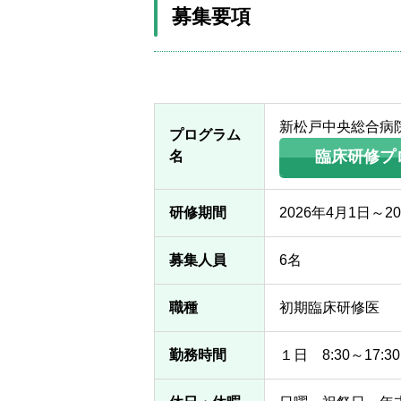
募集要項
婦人科
眼科
病理診断科
新松戸中央総合病
プログラム
臨床研修プ
名
放射線診断科
研修期間
2026年4月1日～2
募集人員
6名
職種
初期臨床研修医
勤務時間
１日 8:30～17:30