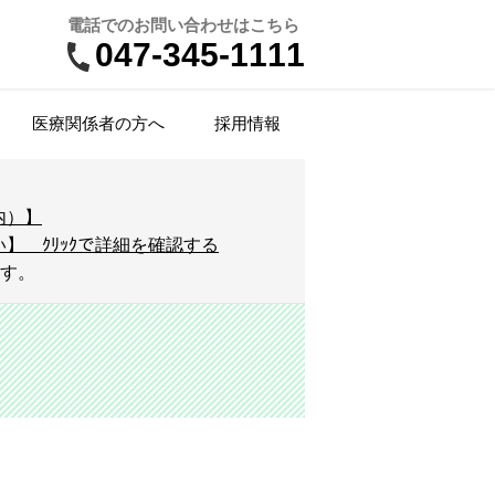
電話でのお問い合わせはこちら
047-345-1111
医療関係者の方へ
採用情報
来受診案内
院医療費とお支払方法
瘍内科
業健診
ームページに掲載必要な事項（施設
団栄養指導・健康教室
DG-PET/CT検査
療看護師（NP）
内）】
準・加算）
】 ｸﾘｯｸで詳細を確認する
療情報提供（カルテ開示）
吸器内科
NS公式アカウント
備（医療機器等）
定医学物理士
ます。
ンズドック
院年報（アニュアルレポート）
尿病・内分泌代謝内科
床工学科
前立腺がん検査】
人情報保護方針
の他職種
腺ドック
腺外科
指定・学会認定
属施設
診・予防接種のお問い合わせ
形外科
設施設
尿器科