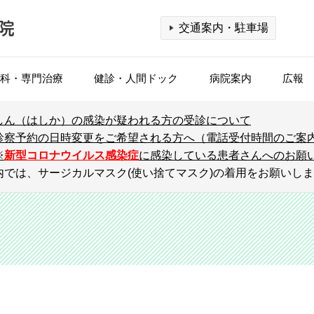
交通案内・駐車場
科・専門治療
健診・人間ドック
病院案内
広報
しん（はしか）の感染が疑われる方の受診について
診療科検索
個室のご利用
腎臓高血圧内科（血液浄化センター）
乳幼児健診
理念・基本方針
公開医療講座
医療連携機関一覧
看護部
外
入
腫
企
ホ
集
F
診
診察予約の日時変更をご希望される方へ（電話受付時間のご案
基
※
新型コロナウイルス感染症
に感染している患者さんへのお願い
）
予防接種
相談窓口（医療福祉相談室）
脳神経内科
出張公開講座
ご紹介の流れ
放射線科
診
呼
S
設
認
内では、サージカルマスク(使い捨てマスク)の着用をお願いし
人間ドック
概要・沿革
メ
病
消化器・肝臓内科
登録レジメン一覧
栄養科
糖
臨
【
（消化器病センター）
患者さんの権利
個
事務職
そ
がん検診（FDG-PET/CT）
乳
小児外科
医療の質
乳
各
専攻医（後期臨床研修）
付
脳ドック
健
脳神経外科
フロアマップ
整
併
み
形成外科
部門紹介
泌