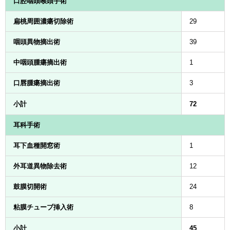
口腔咽頭喉頭手術
扁桃周囲濃瘍切除術
29
咽頭異物摘出術
39
中咽頭腫瘍摘出術
1
口唇腫瘍摘出術
3
小計
72
耳科手術
耳下血種開窓術
1
外耳道異物除去術
12
鼓膜切開術
24
粘膜チューブ挿入術
8
小計
45