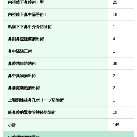
内視鏡下鼻腔術Ⅰ型
25
内視鏡下鼻中隔手術Ⅰ
18
粘膜下下鼻甲介骨切除術
1
鼻副鼻腔腫瘍摘出術
4
鼻中隔矯正術
1
鼻腔粘膜焼灼術
38
鼻中異物摘出術
2
鼻前庭嚢胞摘出術
2
上顎洞性後鼻孔ポリープ切除術
1
経鼻腔的翼突管神経切除術
10
小計
149