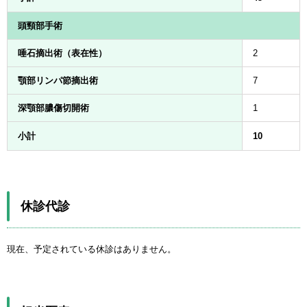
頭頸部手術
唾石摘出術（表在性）
2
顎部リンパ節摘出術
7
深顎部膿傷切開術
1
小計
10
休診代診
現在、予定されている休診はありません。