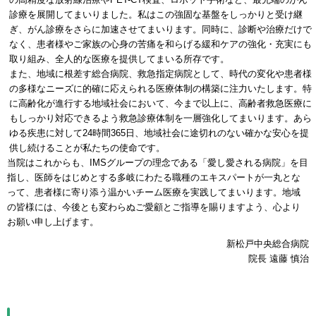
診療を展開してまいりました。私はこの強固な基盤をしっかりと受け継
ぎ、がん診療をさらに加速させてまいります。同時に、診断や治療だけで
なく、患者様やご家族の心身の苦痛を和らげる緩和ケアの強化・充実にも
取り組み、全人的な医療を提供してまいる所存です。
また、地域に根差す総合病院、救急指定病院として、時代の変化や患者様
の多様なニーズに的確に応えられる医療体制の構築に注力いたします。特
に高齢化が進行する地域社会において、今まで以上に、高齢者救急医療に
もしっかり対応できるよう救急診療体制を一層強化してまいります。あら
ゆる疾患に対して24時間365日、地域社会に途切れのない確かな安心を提
供し続けることが私たちの使命です。
当院はこれからも、IMSグループの理念である「愛し愛される病院」を目
指し、医師をはじめとする多岐にわたる職種のエキスパートが一丸とな
って、患者様に寄り添う温かいチーム医療を実践してまいります。地域
の皆様には、今後とも変わらぬご愛顧とご指導を賜りますよう、心より
お願い申し上げます。
新松戸中央総合病院
院長 遠藤 慎治