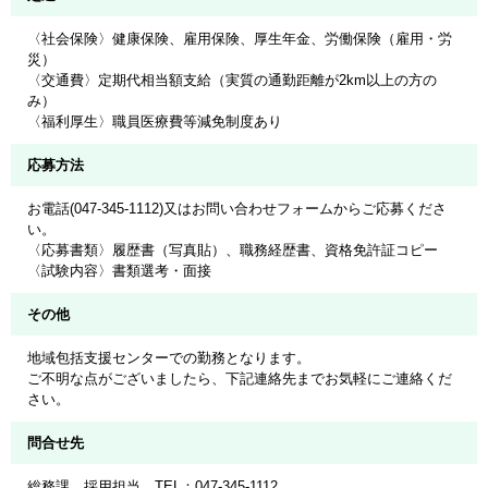
〈社会保険〉健康保険、雇用保険、厚生年金、労働保険（雇用・労
災）
〈交通費〉定期代相当額支給（実質の通勤距離が2km以上の方の
み）
〈福利厚生〉職員医療費等減免制度あり
応募方法
お電話(047-345-1112)又はお問い合わせフォームからご応募くださ
い。
〈応募書類〉履歴書（写真貼）、職務経歴書、資格免許証コピー
〈試験内容〉書類選考・面接
その他
地域包括支援センターでの勤務となります。
ご不明な点がございましたら、下記連絡先までお気軽にご連絡くだ
さい。
問合せ先
総務課 採用担当 TEL：047-345-1112